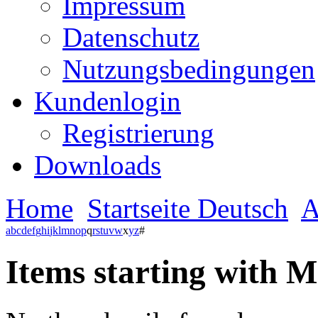
Impressum
Datenschutz
Nutzungsbedingungen
Kundenlogin
Registrierung
Downloads
Home
Startseite Deutsch
A
a
b
c
d
e
f
g
h
i
j
k
l
m
n
o
p
q
r
s
t
u
v
w
x
y
z
#
Items starting with M